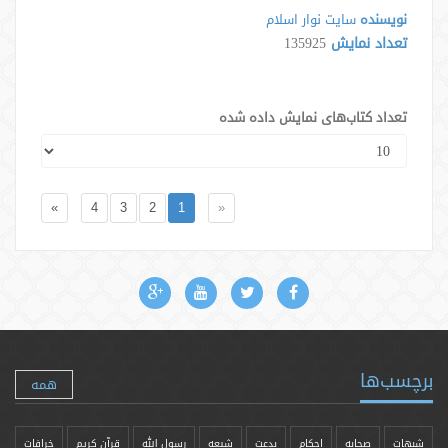
نویسنده
سایت نوار اسلام
تعداد نمایش
135925
تعداد کتاب‌های نمایش داده شده
»
4
3
2
1
«
برچسب‌ها
همه
شبهات
صحابه
احکام
بدعت
شیعه
رسول الله
قرآن کریم
خرافات