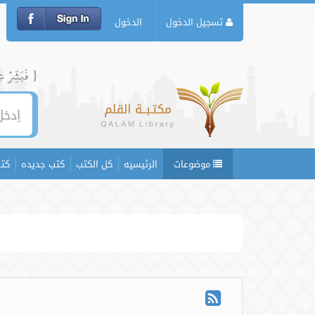
تسجيل الدخول
الدخول
{ فَبَشِّرۡ عِبَ
موضوعات
الرئيسيه
كل الكتب
كتب جديده
كتب