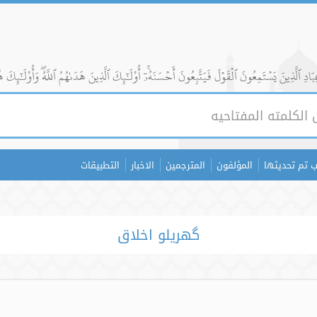
ادِ ٱلَّذِينَ يَسۡتَمِعُونَ ٱلۡقَوۡلَ فَيَتَّبِعُونَ أَحۡسَنَهُۥٓۚ أُوْلَٰٓئِكَ ٱلَّذِينَ هَدَىٰهُمُ ٱللَّهُۖ وَأُوْلَٰٓئِكَ ه
 تم تحديثها
المؤلفون
المترجمين
الاخبار
التطبيقات
گھریلو اخلاق