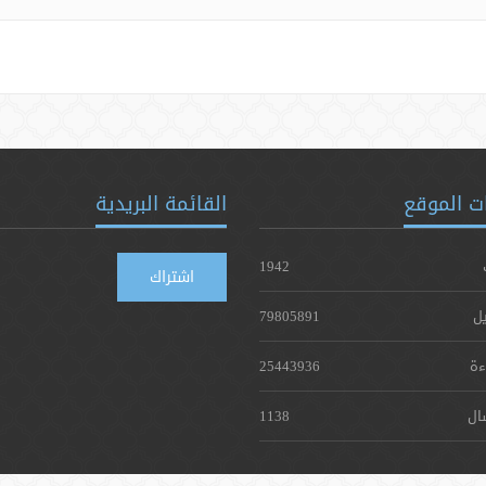
ت الموقع
القائمة البريدية
1942
اشتراك
يل
79805891
ءة
25443936
ال
1138