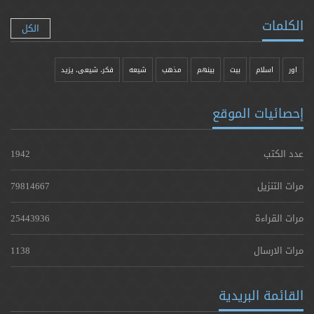
الكلمات
الكل
اور
اسلام
بیت
بينهم
مذهب
شيعه
فکر، شیعی، یزيد
إحصائيات الموقع
عدد الكتب
1942
مرات التنزيل
79814667
مرات القراءة
25443936
مرات الارسال
1138
القائمة البريدية