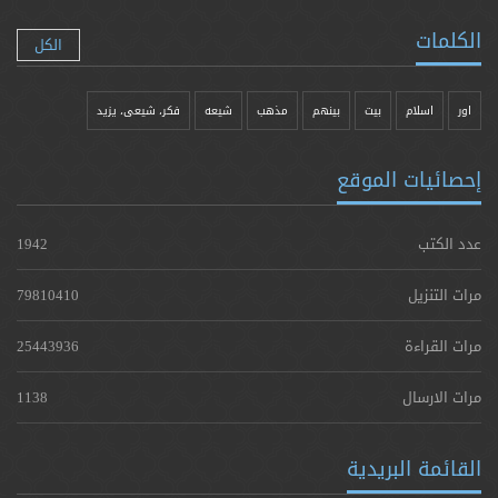
الكلمات
الكل
اور
اسلام
بیت
بينهم
مذهب
شيعه
فکر، شیعی، یزيد
إحصائيات الموقع
عدد الكتب
1942
مرات التنزيل
79810410
مرات القراءة
25443936
مرات الارسال
1138
القائمة البريدية