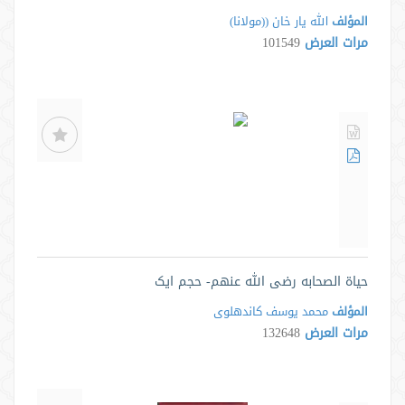
المؤلف
الله يار خان ((مولانا)
مرات العرض
101549
حياة الصحابه رضى الله عنهم- حجم ایک
المؤلف
محمد یوسف کاندهلوی
مرات العرض
132648