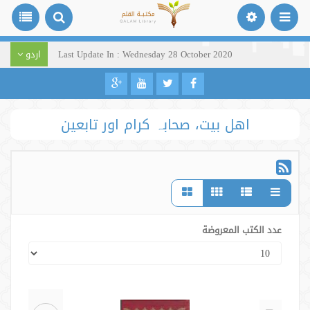
Last Update In : Wednesday 28 October 2020
اردو
اھل بیت، صحابہ کرام اور تابعین
عدد الكتب المعروضة