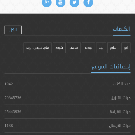
الكلمات
الكل
اور
اسلام
بیت
بينهم
مذهب
شيعه
فکر، شیعی، یزيد
إحصائيات الموقع
عدد الكتب
1942
مرات التنزيل
79845736
مرات القراءة
25443936
مرات الارسال
1138