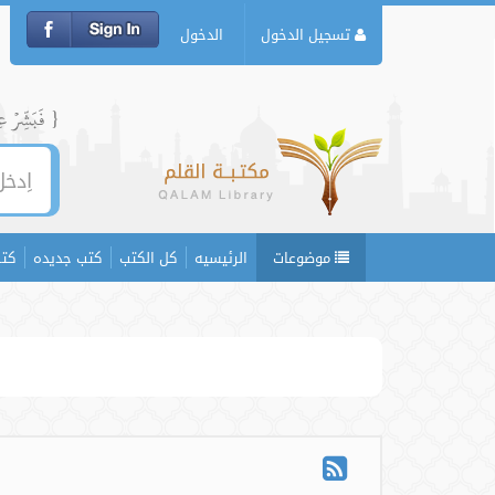
تسجيل الدخول
الدخول
{ فَبَشِّرۡ عِبَ
موضوعات
الرئيسيه
كل الكتب
كتب جديده
كتب