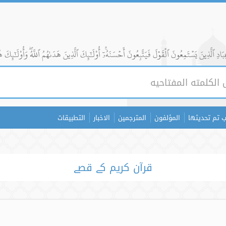
ادِ ٱلَّذِينَ يَسۡتَمِعُونَ ٱلۡقَوۡلَ فَيَتَّبِعُونَ أَحۡسَنَهُۥٓۚ أُوْلَٰٓئِكَ ٱلَّذِينَ هَدَىٰهُمُ ٱللَّهُۖ وَأُوْلَٰٓئِكَ ه
 تم تحديثها
المؤلفون
المترجمين
الاخبار
التطبيقات
قرآن کریم کے قصے