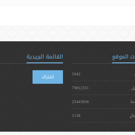
ت الموقع
القائمة البريدية
1942
اشتراك
يل
79812351
ءة
25443936
ال
1138