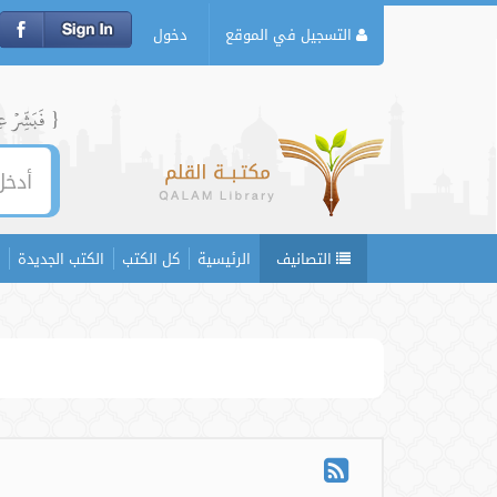
التسجيل في الموقع
دخول
{ فَبَشِّرۡ عِبَ
التصانيف
الرئيسية
كل الكتب
الكتب الجديدة