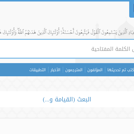
ادِ ٱلَّذِينَ يَسۡتَمِعُونَ ٱلۡقَوۡلَ فَيَتَّبِعُونَ أَحۡسَنَهُۥٓۚ أُوْلَٰٓئِكَ ٱلَّذِينَ هَدَىٰهُمُ ٱللَّهُۖ وَأُوْلَٰٓئِكَ ه
كتب تم تحديثها
المؤلفون
المترجمون
الأخبار
التطبيقات
البعث (القيامة و...)