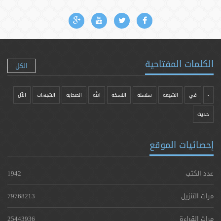
الكلمات المفتاحية
الكل
-
في
الشيعة
سلسلة
النسخة
الله
الصحابة
الشبهات
الآل
حدیث
إحصائيات الموقع
عدد الكتب
1942
مرات التنزيل
79768213
مرات القراءة
25443936