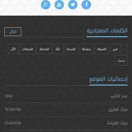
الكلمات المفتاحية
الكل
-
في
الشيعة
سلسلة
النسخة
الله
الصحابة
الشبهات
الآل
حدیث
إحصائيات الموقع
عدد الكتب
1942
مرات التنزيل
79780709
مرات القراءة
25443936