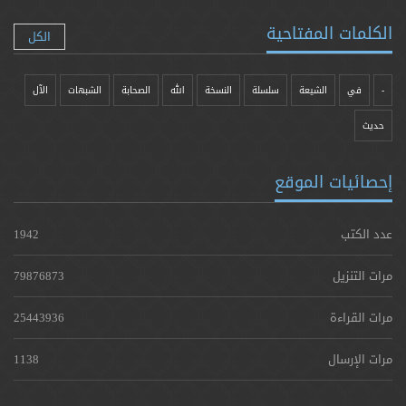
الكلمات المفتاحية
الكل
-
في
الشيعة
سلسلة
النسخة
الله
الصحابة
الشبهات
الآل
حدیث
إحصائيات الموقع
عدد الكتب
1942
مرات التنزيل
79876873
مرات القراءة
25443936
مرات الإرسال
1138