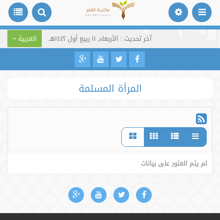
آخر تحديث : الأربعاء, ١١ ربيع أول ١٤٤٢هـ
العربية
المرأة المسلمة
لم يتم العثور على بيانات