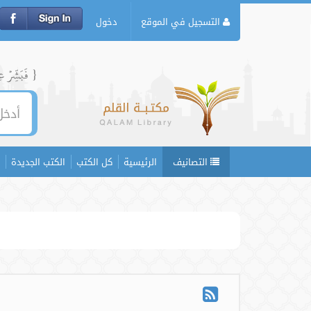
التسجيل في الموقع
دخول
{ فَبَشِّرۡ عِبَ
التصانيف
الرئيسية
كل الكتب
الكتب الجديدة