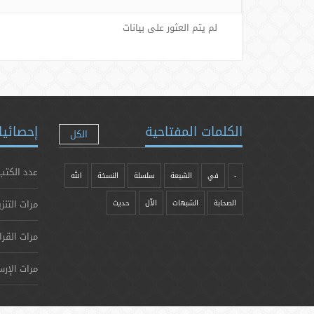
لم يتم العثور على بيانات
الكلمات المفتاحية
إحصائيا
الكل
عدد الكتب
-
في
الشيعة
سلسلة
النسخة
الله
مرات التنز
الصحابة
الشبهات
الآل
حدیث
مرات القرا
مرات الإرس