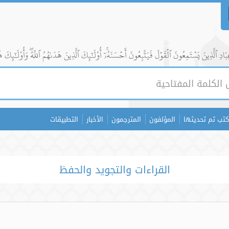
ادِ ٱلَّذِينَ يَسۡتَمِعُونَ ٱلۡقَوۡلَ فَيَتَّبِعُونَ أَحۡسَنَهُۥٓۚ أُوْلَٰٓئِكَ ٱلَّذِينَ هَدَىٰهُمُ ٱللَّهُۖ وَأُوْلَٰٓئِكَ ه
كتب تم تحديثها
المؤلفون
المترجمون
الأخبار
التطبيقات
القراءات والتجويد والحفظ