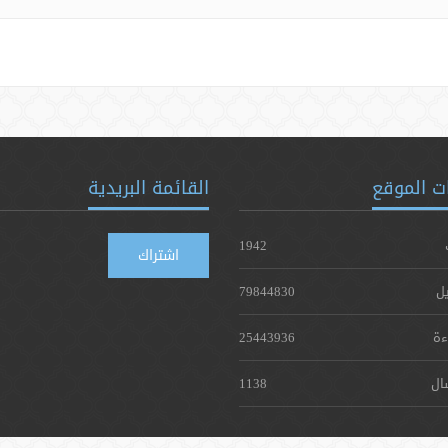
ت الموقع
القائمة البريدية
1942
اشتراك
يل
79844830
ءة
25443936
ال
1138