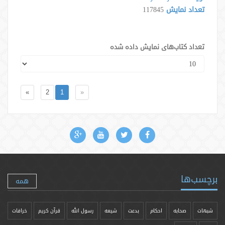
تعداد نمایش
117845
تعداد کتاب‌های نمایش داده شده
»
2
1
«
برچسب‌ها
همه
شبهات
صحابه
احکام
بدعت
شیعه
رسول الله
قرآن کریم
خرافات