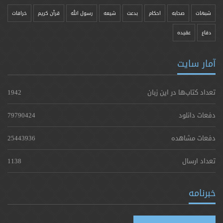
شبهات
صحابه
احکام
بدعت
شیعه
رسول الله
قرآن کریم
خرافات
دفاع
عقیده
آمار سایت
تعداد کتاب‌ها در این زبان
1942
دفعات دانلود
79790424
دفعات مشاهده
25443936
تعداد ارسال
1138
خبرنامه