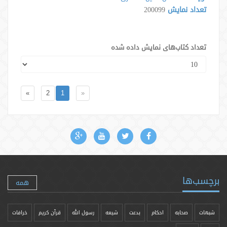
تعداد نمایش
200099
تعداد کتاب‌های نمایش داده شده
»
2
1
«
برچسب‌ها
همه
شبهات
صحابه
احکام
بدعت
شیعه
رسول الله
قرآن کریم
خرافات