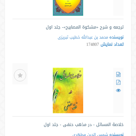
ترجمه و شرح «مشکوة المصابیح»- جلد اول
نویسنده
محمد بن عبدالله خطیب تبریزی
تعداد نمایش
174807
خلاصة المسائل - در مذهب حنفی - جلد اول
نویسنده
شمس الدین مطهری