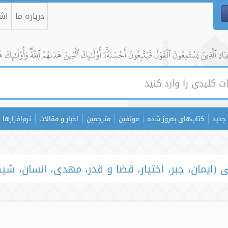
درباره ما
اشت
ادِ ٱلَّذِينَ يَسۡتَمِعُونَ ٱلۡقَوۡلَ فَيَتَّبِعُونَ أَحۡسَنَهُۥٓۚ أُوْلَٰٓئِكَ ٱلَّذِينَ هَدَىٰهُمُ ٱللَّهُۖ وَأُوْلَٰٓئِكَ ه
جدید
کتاب‌های به‌روز شده
مولفین
مترجمین
اخبار و مقالات
نرم‌افزارها
(ایمان، جبر، اختیار، قضا و قدر، مهدی، انسان، شیط