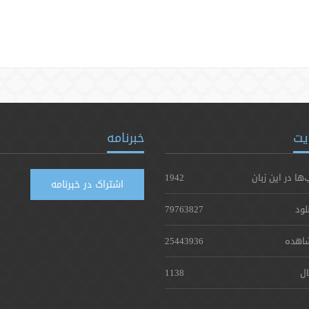
یت
خبرنامه
‌ها در این زبان
1942
اشتراک در خبرنامه
لود
79763827
اهده
25443936
ال
1138