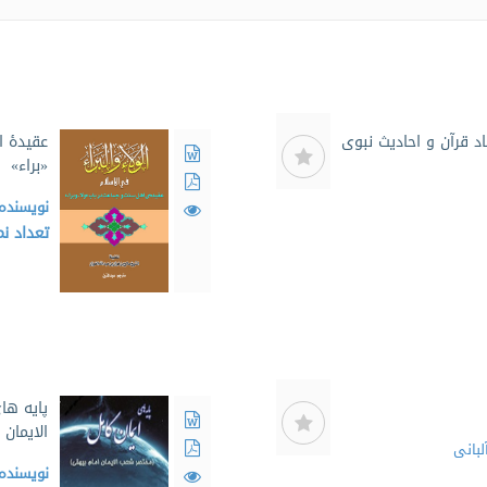
د قرآن و احادیث نبوی
عقیدۀ ا
«براء»
نویسنده
تعداد ن
پایه ها
الایمان
لبانی
نویسنده