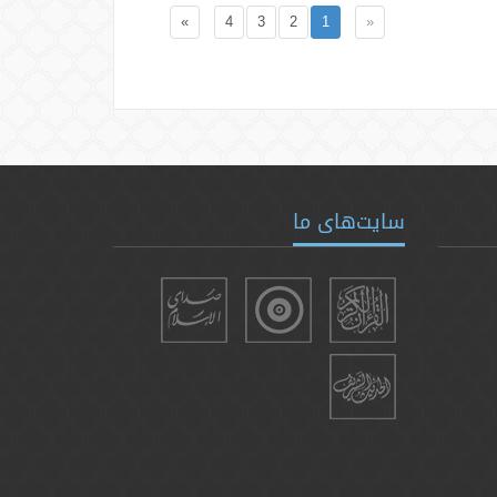
»
4
3
2
1
«
سایت‌های ما