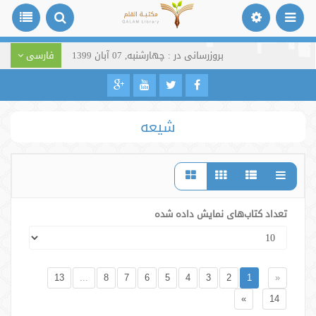
بروزرسانی در : چهارشنبه, 07 آبان 1399
فارسی
شیعه
تعداد کتاب‌های نمایش داده شده
13
...
8
7
6
5
4
3
2
1
«
»
14