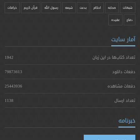
شبهات
صحابه
احکام
بدعت
شیعه
رسول الله
قرآن کریم
خرافات
دفاع
عقیده
آمار سایت
تعداد کتاب‌ها در این زبان
1942
دفعات دانلود
79873613
دفعات مشاهده
25443936
تعداد ارسال
1138
خبرنامه