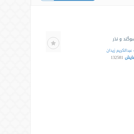
وگند و نذر
عبدالکریم زیدان
مایش
132581