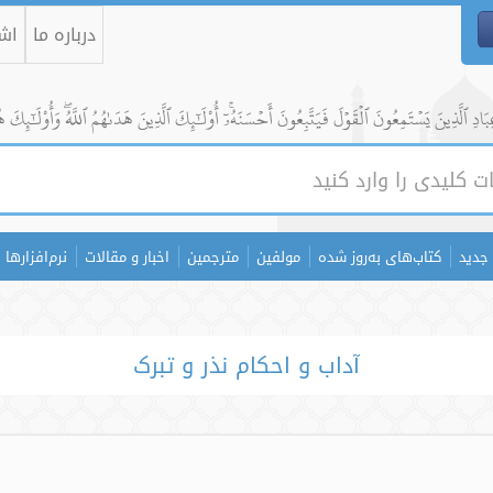
درباره ما
اشت
ادِ ٱلَّذِينَ يَسۡتَمِعُونَ ٱلۡقَوۡلَ فَيَتَّبِعُونَ أَحۡسَنَهُۥٓۚ أُوْلَٰٓئِكَ ٱلَّذِينَ هَدَىٰهُمُ ٱللَّهُۖ وَأُوْلَٰٓئِكَ ه
جدید
کتاب‌های به‌روز شده
مولفین
مترجمین
اخبار و مقالات
نرم‌افزارها
آداب و احکام نذر و تبرک