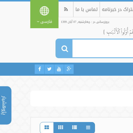
راک در خبرنامه
تماس با ما
فارسی
بروزرسانی در : چهارشنبه, 07 آبان 1399
ُمۡ أُوْلُواْ ٱلۡأَلۡبَٰبِ }
پژوهشیار