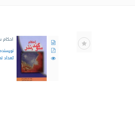
احکام س
نویسنده
تعداد ن