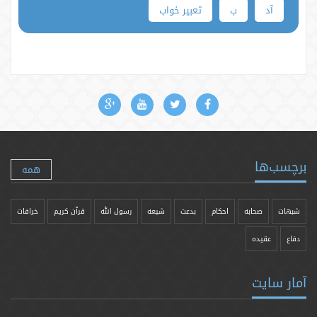
آد
ب
تعبیر خواب
برچسب‌ها
همه
شبهات
صحابه
احکام
بدعت
شیعه
رسول الله
قرآن کریم
خرافات
دفاع
عقیده
آمار سایت