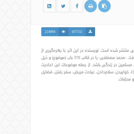
224994
107532
 منتشر شده است. نویسنده در این اثر، با بهره‌گیری از
منابع معتبر حدیثی، گزیده‌ای از کلام گهربارِ پیامبر رحمت و مغرفت –محمد مصطفی- را در قالب 370 باب (موضوع) و ذیل
 مسلمین در زندگی باشد. از جمله موضوعات این احادیث
ذا، خوابیدن، سلام‌دادن، عیادت مریض، سفر رفتن، فضایل
محرّمات.