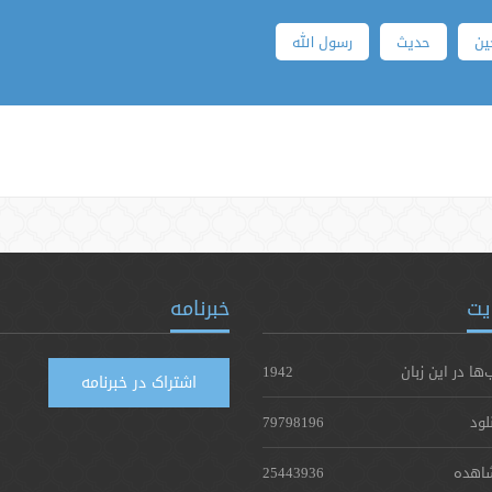
ین
حدیث
رسول الله
یت
خبرنامه
‌ها در این زبان
1942
اشتراک در خبرنامه
لود
79798196
اهده
25443936