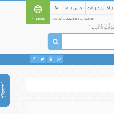
راک در خبرنامه
تماس با ما
فارسی
بروزرسانی در : چهارشنبه, 07 آبان 1399
ُمۡ أُوْلُواْ ٱلۡأَلۡبَٰبِ }
پژوهشیار