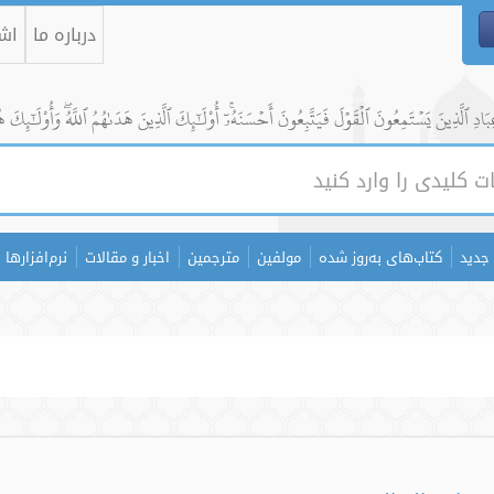
درباره ما
اشت
ادِ ٱلَّذِينَ يَسۡتَمِعُونَ ٱلۡقَوۡلَ فَيَتَّبِعُونَ أَحۡسَنَهُۥٓۚ أُوْلَٰٓئِكَ ٱلَّذِينَ هَدَىٰهُمُ ٱللَّهُۖ وَأُوْلَٰٓئِكَ ه
جدید
کتاب‌های به‌روز شده
مولفین
مترجمین
اخبار و مقالات
نرم‌افزارها