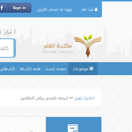
ثبت نام
ورود به حساب کاربری
{ فَبَشِّرۡ عِبَ
موضوعات
صفحه نخست
همه کتاب‌ها
کتاب‌های 
احادیث نبوی
ترجمه فارسی ریاض الصالحین