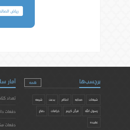
ریاض الصالح
برچسب‌ها
آمار سا
همه
تعداد کتاب
شبهات
صحابه
احکام
بدعت
شیعه
دفعات دان
رسول الله
قرآن کریم
خرافات
دفاع
عقیده
دفعات مش