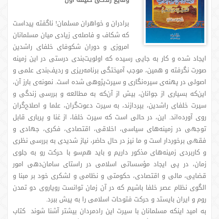
برادران و خواهران مسلمان! ناگفته پیداست
که شكاف و فاصله‌ی زیادی میان مسلمانان
امروزی و دوران شكوفای خلفای راشدین
ایجاد شده و كار به جایی رسیده كه اولویت‌بندی درستی در این زمینه
صورت نگرفته و همین، موجب آمیختگی برنامه‌ریزی و ردیف‌بندی علمی و
اصولی در پهنه‌ی سیره‌نگاری و سیرت‌پژوهی شده است. نمونه‌ی بارز آن،
این‌كه بسیاری از جوانان، بیش از آن‌كه به مطالعه و بررسی زندگی و
سیرت خلفای راشدین، بپردازند، به سیرت دعوت‌گران، علما و اصلاح‌گران
روی آورده‌اند. این، در حالی است كه سیرت خلفا، از غنا و پرباری قابل
توجهی در زمینه‌های سیاسی، اخلاقی، اقتصادی، فكری، جهادی و
فقهی برخوردار است و ما نیز در حال حاضر، نیاز شدیدی به بررسی نظری
و كاربردی زمینه‌های مذكور داریم و باید هم‌سو با حركت رو به جلوی
زمان، در پی ایجاد مؤسساتی اسلامی در راستای سامان‌دهی امور
قضایی، مالی و اقتصادی، حكومتی و نظامی و لشكری خود بر مبنا و
الگوی نظام عصر خلفا باشیم كه در آن زمان توانست رویاروی دو تمدن
روم و ایران بایستد و حركت فتوحات اسلامی را به‌ پیش ببرد.
به امید اینکه مسلمانان با سیرت این رادمردان بیشتر آشنا شوند کتاب