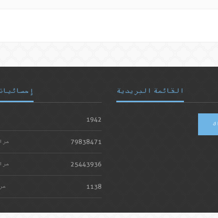
القائمة البريدية
إحصائيات
1942
ك
79838471
مرا
25443936
مرا
1138
مر