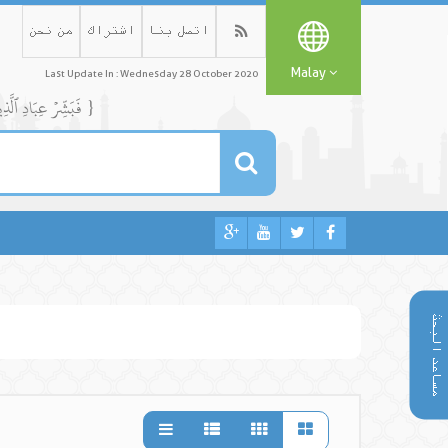
اتصل بنا
اشتراك
من نحن
Malay
Last Update In : Wednesday 28 October 2020
{ فَبَشِّرۡ عِبَادِ ٱلَّذِينَ يَسۡتَمِعُونَ ٱلۡقَوۡلَ فَيَتَّبِعُونَ أَحۡسَنَهُۥٓۚ أُوْلَٰٓئِكَ ٱلَّذِينَ هَدَىٰهُمُ ٱللَّهُۖ وَأُوْلَٰٓئِكَ هُمۡ أُوْلُواْ ٱلۡأَلۡبَٰبِ }
مساعد البحث