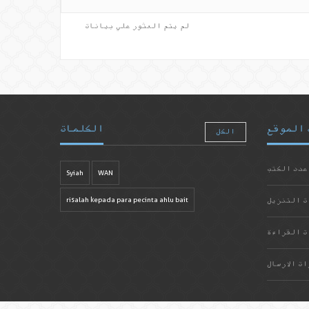
لم يتم العثور علي بيانات
 الموقع
الكلمات
الكل
عدد الكتب
Syiah
WAN
ت التنزيل
risalah kepada para pecinta ahlu bait
ت القراءة
ات الارسال