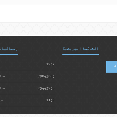
القائمة البريدية
إحصائيات
1942
ك
79845063
مرا
25443936
مرا
1138
مر