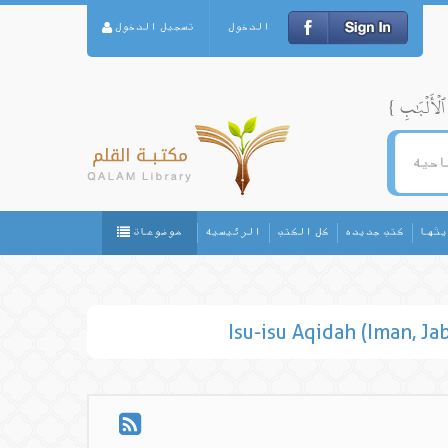
الدخول
تسجيل الدخول
يثها
كتب جديده
كل الكتب
الرئيسيه
موضوعات
Isu-isu Aqidah (Iman, Ja