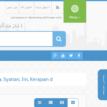
اتصل بنا
اشتراك
من نحن
Malay
Last Update In : Wednesday 28 October 2020
{ فَبَشِّرۡ عِبَادِ ٱلَّذِينَ يَسۡتَمِعُونَ ٱلۡقَوۡلَ فَيَتَّبِعُونَ أَحۡسَنَهُۥٓۚ أُوْلَٰٓئِكَ ٱلَّذِينَ هَدَىٰهُمُ ٱللَّهُۖ وَأُوْلَٰٓئِكَ هُمۡ أُوْلُواْ ٱلۡأَلۡبَٰبِ }
مساعد البحث
 Syaitan, Jin, Kerajaan d