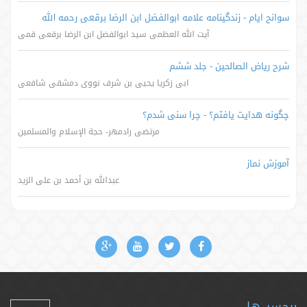
سوانح ایام - زندگینامه علامه ابوالفضل ابن الرضا برقعی رحمه الله
آیت الله العظمی سید ابوالفضل ابن الرضا برقعی قمی
شرح ریاض الصالحین - جلد ششم
ابی زکریا یحیی بن شرف نووی دمشقی شافعی
چگونه هدایت یافتم؟ - چرا سنی شدم؟
مرتضی رادمهر- حجة الإسلام والمسلمین
آموزش نماز
عبدالله بن أحمد بن علی الزید
برچسب‌ها