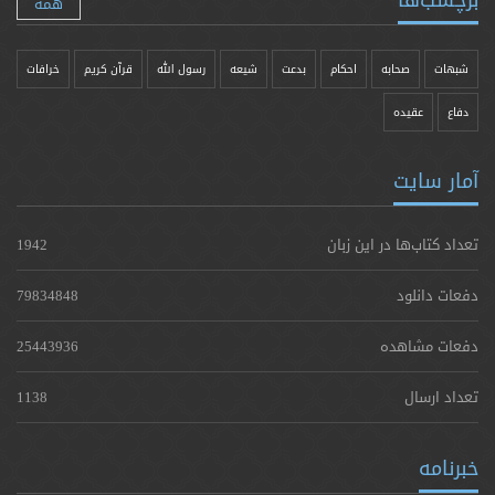
همه
شبهات
صحابه
احکام
بدعت
شیعه
رسول الله
قرآن کریم
خرافات
دفاع
عقیده
آمار سایت
تعداد کتاب‌ها در این زبان
1942
دفعات دانلود
79834848
دفعات مشاهده
25443936
تعداد ارسال
1138
خبرنامه