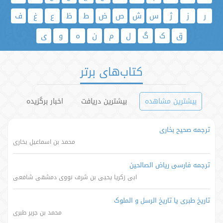
ر
ز
ژ
س
ش
ص
ض
ط
ظ
ع
غ
ف
ق
ک
گ
ل
م
ن
ه
و
ی
کتاب‌های برتر
بیشترین مشاهده
بیشترین دریافت
اخبار برگزیده
ترجمه صحیح بخاری
محمد بن اسماعیل بخاری
ترجمه فارسی ریاض الصالحین
ابی زکریا یحیی بن شرف نووی دمشقی شافعی
تاریخ طبری یا تاریخ الرسل و الملوک
محمد بن جریر طبری