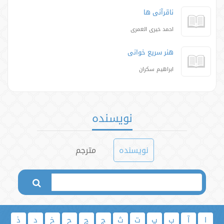
ناقرآنی ها
احمد خیری العمری
هنر سریع خوانی
ابراهیم سکران
نویسنده
نویسنده
مترجم
ا
آ
ب
پ
ت
ث
ج
چ
ح
خ
د
ذ