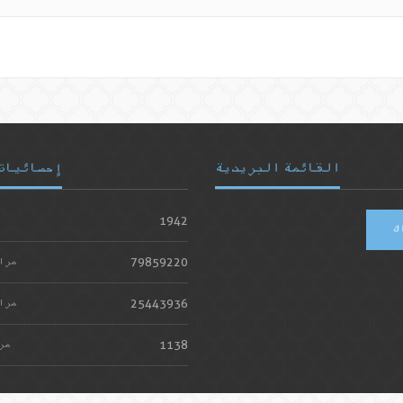
القائمة البريدية
إحصائيات
1942
ك
79859220
مرا
25443936
مرا
1138
مر