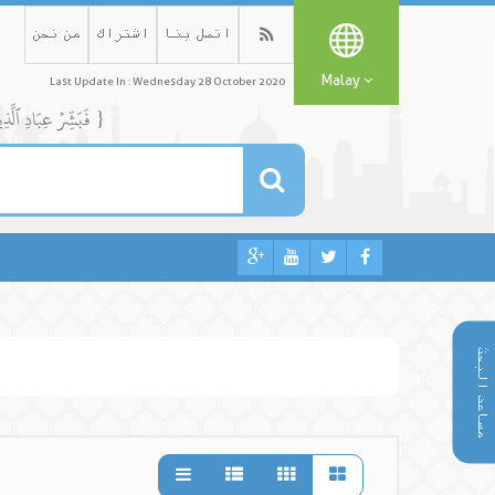
اتصل بنا
اشتراك
من نحن
Malay
Last Update In : Wednesday 28 October 2020
{ فَبَشِّرۡ عِبَادِ ٱلَّذِينَ يَسۡتَمِعُونَ ٱلۡقَوۡلَ فَيَتَّبِعُونَ أَحۡسَنَهُۥٓۚ أُوْلَٰٓئِكَ ٱلَّذِينَ هَدَىٰهُمُ ٱللَّهُۖ وَأُوْلَٰٓئِكَ هُمۡ أُوْلُواْ ٱلۡأَلۡبَٰبِ }
مساعد البحث