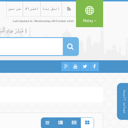
اتصل بنا
اشتراك
من نحن
Malay
Last Update In : Wednesday 28 October 2020
{ فَبَشِّرۡ عِبَادِ ٱلَّذِينَ يَسۡتَمِعُونَ ٱلۡقَوۡلَ فَيَتَّبِعُونَ أَحۡسَنَهُۥٓۚ أُوْلَٰٓئِكَ ٱلَّذِينَ هَدَىٰهُمُ ٱللَّهُۖ وَأُوْلَٰٓئِكَ هُمۡ أُوْلُواْ ٱلۡأَلۡبَٰبِ }
مساعد البحث