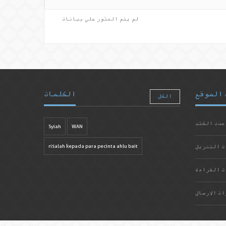
لم يتم العثور علي بيانات
 الموقع
الكلمات
الكل
عدد الكتب
Syiah
WAN
ت التنزيل
risalah kepada para pecinta ahlu bait
ت القراءة
ات الارسال