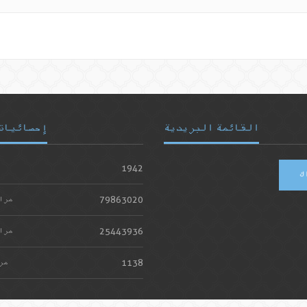
القائمة البريدية
إحصائيات
1942
ك
79863020
مرا
25443936
مرا
1138
مر