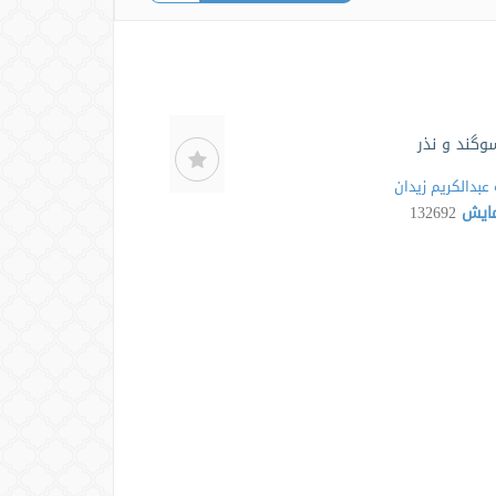
وگند و نذر
عبدالکریم زیدان
مایش
132692