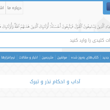
درباره ما
اشت
ادِ ٱلَّذِينَ يَسۡتَمِعُونَ ٱلۡقَوۡلَ فَيَتَّبِعُونَ أَحۡسَنَهُۥٓۚ أُوْلَٰٓئِكَ ٱلَّذِينَ هَدَىٰهُمُ ٱللَّهُۖ وَأُوْلَٰٓئِكَ ه
جدید
کتاب‌های به‌روز شده
مولفین
مترجمین
اخبار و مقالات
نرم‌افزارها
آداب و احکام نذر و تبرک