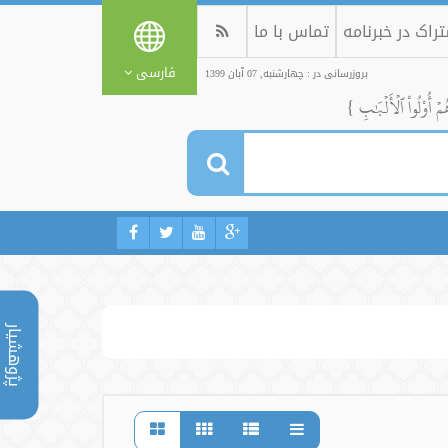
راک در خبرنامه
تماس با ما
فارسی
بروزرسانی در : چهارشنبه, 07 آبان 1399
ُمۡ أُوْلُواْ ٱلۡأَلۡبَٰبِ }
پژوهشیار