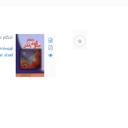
احکام س
نویسنده
تعداد ن