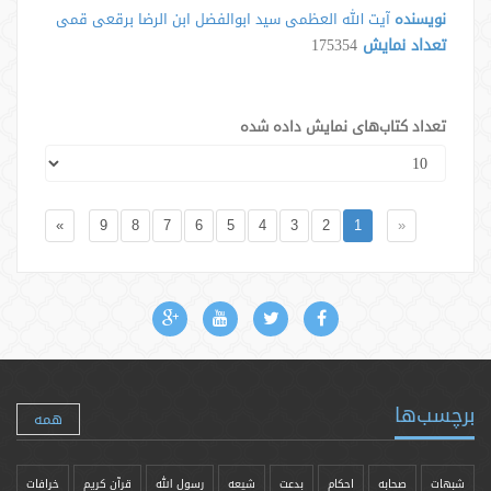
نویسنده
آیت الله العظمی سید ابوالفضل ابن الرضا برقعی قمی
تعداد نمایش
175354
تعداد کتاب‌های نمایش داده شده
»
9
8
7
6
5
4
3
2
1
«
برچسب‌ها
همه
شبهات
صحابه
احکام
بدعت
شیعه
رسول الله
قرآن کریم
خرافات