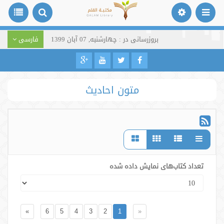
بروزرسانی در : چهارشنبه, 07 آبان 1399
فارسی
متون احادیث
تعداد کتاب‌های نمایش داده شده
»
6
5
4
3
2
1
«