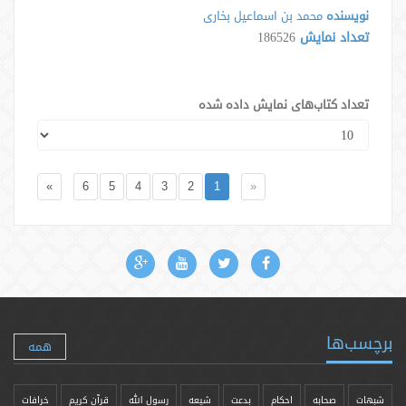
نویسنده
محمد بن اسماعیل بخاری
تعداد نمایش
186526
تعداد کتاب‌های نمایش داده شده
»
6
5
4
3
2
1
«
برچسب‌ها
همه
شبهات
صحابه
احکام
بدعت
شیعه
رسول الله
قرآن کریم
خرافات