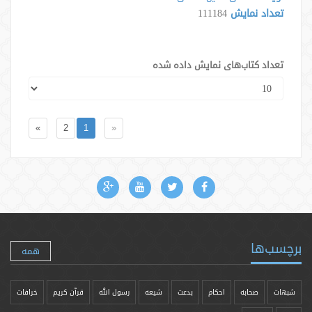
تعداد نمایش
111184
تعداد کتاب‌های نمایش داده شده
»
2
1
«
برچسب‌ها
همه
شبهات
صحابه
احکام
بدعت
شیعه
رسول الله
قرآن کریم
خرافات