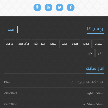
برچسب‌ها
همه
شبهات
صحابه
احکام
بدعت
شیعه
رسول الله
قرآن کریم
خرافات
دفاع
عقیده
آمار سایت
تعداد کتاب‌ها در این زبان
1942
دفعات دانلود
79879679
دفعات مشاهده
25443936