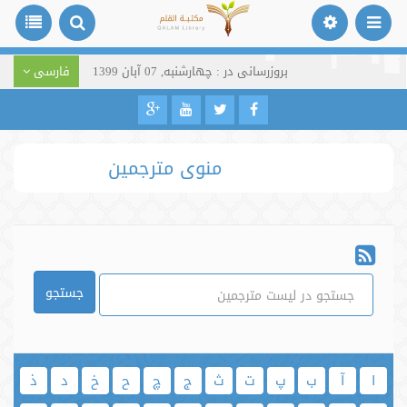
بروزرسانی در : چهارشنبه, 07 آبان 1399
فارسی
منوی مترجمین
جستجو
ا
آ
ب
پ
ت
ث
ج
چ
ح
خ
د
ذ