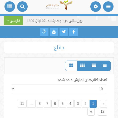
بروزرسانی در : چهارشنبه, 07 آبان 1399
فارسی
دفاع
تعداد کتاب‌های نمایش داده شده
11
...
8
7
6
5
4
3
2
1
«
»
12