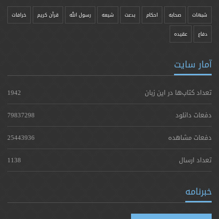
شبهات
صحابه
احکام
بدعت
شیعه
رسول الله
قرآن کریم
خرافات
دفاع
عقیده
آمار سایت
تعداد کتاب‌ها در این زبان
1942
دفعات دانلود
79837298
دفعات مشاهده
25443936
تعداد ارسال
1138
خبرنامه