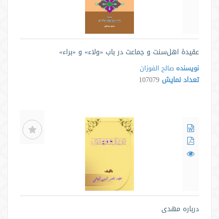
عقیدۀ اهل‌سنت و جماعت در باب «ولاء» و «براء»
نویسنده
صالح الفوزان
تعداد نمایش
107079
درباره مهدی