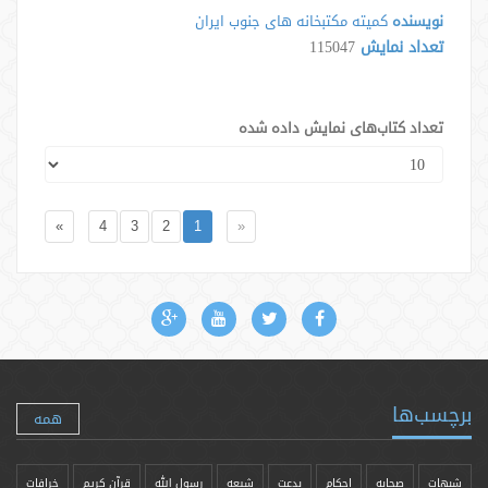
نویسنده
کمیته مکتبخانه های جنوب ایران
تعداد نمایش
115047
تعداد کتاب‌های نمایش داده شده
»
4
3
2
1
«
برچسب‌ها
همه
شبهات
صحابه
احکام
بدعت
شیعه
رسول الله
قرآن کریم
خرافات