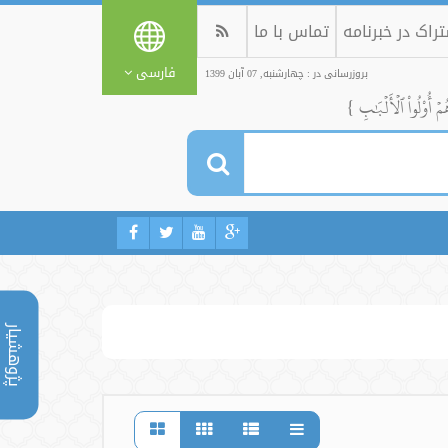
راک در خبرنامه
تماس با ما
فارسی
بروزرسانی در : چهارشنبه, 07 آبان 1399
ُمۡ أُوْلُواْ ٱلۡأَلۡبَٰبِ }
پژوهشیار