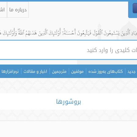
درباره ما
اشت
ادِ ٱلَّذِينَ يَسۡتَمِعُونَ ٱلۡقَوۡلَ فَيَتَّبِعُونَ أَحۡسَنَهُۥٓۚ أُوْلَٰٓئِكَ ٱلَّذِينَ هَدَىٰهُمُ ٱللَّهُۖ وَأُوْلَٰٓئِكَ ه
جدید
کتاب‌های به‌روز شده
مولفین
مترجمین
اخبار و مقالات
نرم‌افزارها
بروشورها