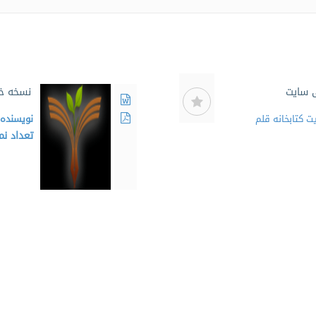
 سایت
نسخه خال
 كتابخانه قلم
نویسنده
تعداد ن