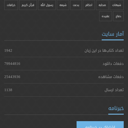
شبهات
صحابه
احکام
بدعت
شیعه
رسول الله
قرآن کریم
خرافات
دفاع
عقیده
آمار سایت
تعداد کتاب‌ها در این زبان
1942
دفعات دانلود
79944816
دفعات مشاهده
25443936
تعداد ارسال
1138
خبرنامه
اشتراک در خبرنامه