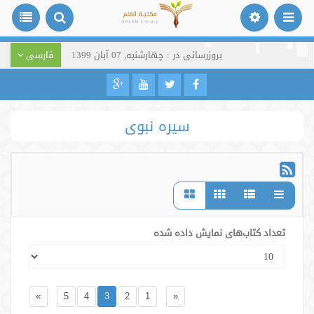
بروزرسانی در : چهارشنبه, 07 آبان 1399
فارسی
سیره نبوی
تعداد کتاب‌های نمایش داده شده
»
5
4
3
2
1
«