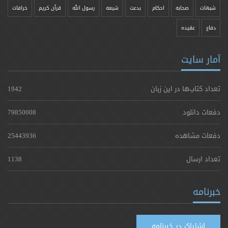
شبهات
صحابه
احکام
بدعت
شیعه
رسول الله
قرآن کریم
خرافات
دفاع
عقیده
آمار سایت
تعداد کتاب‌ها در این زبان
1942
دفعات دانلود
79850008
دفعات مشاهده
25443936
تعداد ارسال
1138
خبرنامه
اشتراک در خبرنامه