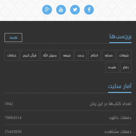
برچسب‌ها
همه
شبهات
صحابه
احکام
بدعت
شیعه
رسول الله
قرآن کریم
خرافات
دفاع
عقیده
آمار سایت
تعداد کتاب‌ها در این زبان
1942
دفعات دانلود
79864514
دفعات مشاهده
25443936