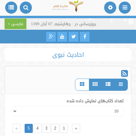
بروزرسانی در : چهارشنبه, 07 آبان 1399
فارسی
احادیث نبوی
تعداد کتاب‌های نمایش داده شده
»
5
4
3
2
1
«