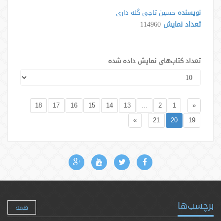
نویسنده
حسین تاجی گله داری
تعداد نمایش
114960
تعداد کتاب‌های نمایش داده شده
18
17
16
15
14
13
...
2
1
«
»
21
20
19
برچسب‌ها
همه