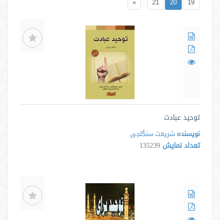
»
21
20
19
توحید عبادت
نویسنده
شریعت سنگلجی
تعداد نمایش
135239