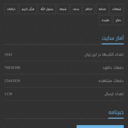
شبهات
صحابه
احکام
بدعت
شیعه
رسول الله
قرآن کریم
خرافات
دفاع
عقیده
آمار سایت
تعداد کتاب‌ها در این زبان
1942
دفعات دانلود
79830398
دفعات مشاهده
25443936
تعداد ارسال
1138
خبرنامه