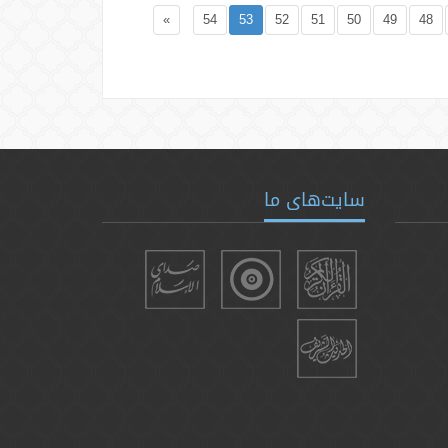
»
54
53
52
51
50
49
48
سایت‌های ما