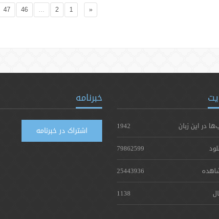
47
46
...
2
1
«
یت
خبرنامه
‌ها در این زبان
1942
اشتراک در خبرنامه
لود
79862599
اهده
25443936
ال
1138