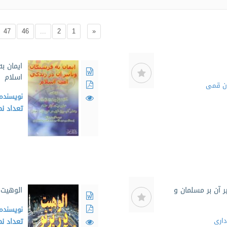
47
46
...
2
1
«
ایمان ب
اسلام
ان قمی
نویسنده
تعداد ن
یر آن بر مسلمان و
الوهیت 
نویسنده
اری
تعداد ن