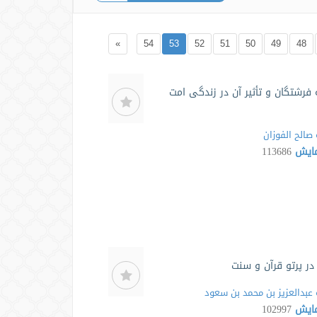
»
54
53
52
51
50
49
48
ه فرشتگان و تأثیر آن در زندگی امت
صالح الفوزان
مایش
113686
در پرتو قرآن و سنت
عبدالعزیز بن محمد بن سعود
مایش
102997