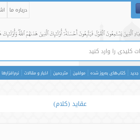
درباره ما
اشت
ادِ ٱلَّذِينَ يَسۡتَمِعُونَ ٱلۡقَوۡلَ فَيَتَّبِعُونَ أَحۡسَنَهُۥٓۚ أُوْلَٰٓئِكَ ٱلَّذِينَ هَدَىٰهُمُ ٱللَّهُۖ وَأُوْلَٰٓئِكَ ه
جدید
کتاب‌های به‌روز شده
مولفین
مترجمین
اخبار و مقالات
نرم‌افزارها
عقاید (کلام)