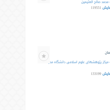
محمد صالح العثیمین
مایش
119551
مان
مرکز پژوهشهای علوم اسلامی دانشگاه مدینه
مایش
133199