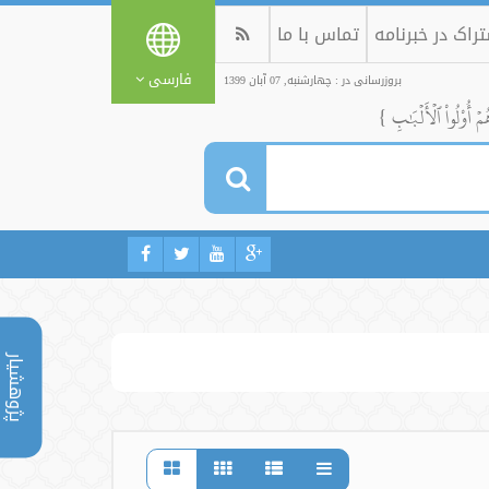
راک در خبرنامه
تماس با ما
فارسی
بروزرسانی در : چهارشنبه, 07 آبان 1399
ُمۡ أُوْلُواْ ٱلۡأَلۡبَٰبِ }
پژوهشیار