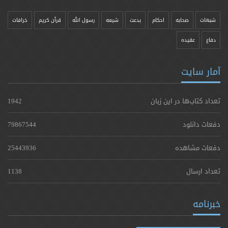
شبهات
صحابه
احکام
بدعت
شیعه
رسول الله
قرآن کریم
خرافات
دفاع
عقیده
آمار سایت
تعداد کتاب‌ها در این زبان
1942
دفعات دانلود
79867544
دفعات مشاهده
25443936
تعداد ارسال
1138
خبرنامه