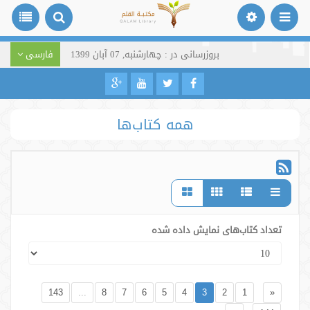
بروزرسانی در : چهارشنبه, 07 آبان 1399
فارسی
همه کتاب‌ها
تعداد کتاب‌های نمایش داده شده
143
...
8
7
6
5
4
3
2
1
«