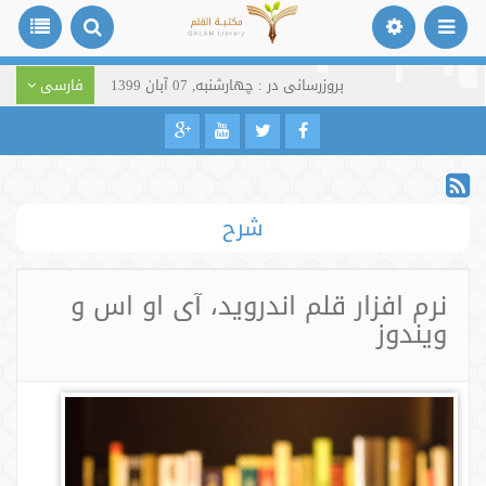
بروزرسانی در : چهارشنبه, 07 آبان 1399
فارسی
شرح
نرم افزار قلم اندروید، آی او اس و
ویندوز