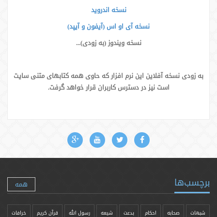
نسخه اندروید
نسخه آی او اس (آیفون و آیپد)
نسخه ویندوز (به زودی)...
به زودی نسخه آفلاین این نرم افزار که حاوی همه کتابهای متنی سایت
است نیز در دسترس کاربران قرار خواهد گرفت.
برچسب‌ها
همه
شبهات
صحابه
احکام
بدعت
شیعه
رسول الله
قرآن کریم
خرافات