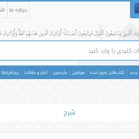
درباره ما
اشت
ادِ ٱلَّذِينَ يَسۡتَمِعُونَ ٱلۡقَوۡلَ فَيَتَّبِعُونَ أَحۡسَنَهُۥٓۚ أُوْلَٰٓئِكَ ٱلَّذِينَ هَدَىٰهُمُ ٱللَّهُۖ وَأُوْلَٰٓئِكَ ه
جدید
کتاب‌های به‌روز شده
مولفین
مترجمین
اخبار و مقالات
نرم‌افزارها
شرح