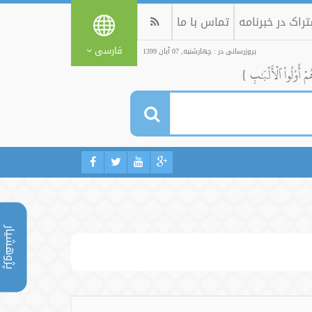
راک در خبرنامه
تماس با ما
فارسی
بروزرسانی در : چهارشنبه, 07 آبان 1399
ُمۡ أُوْلُواْ ٱلۡأَلۡبَٰبِ }
پژوهشیار