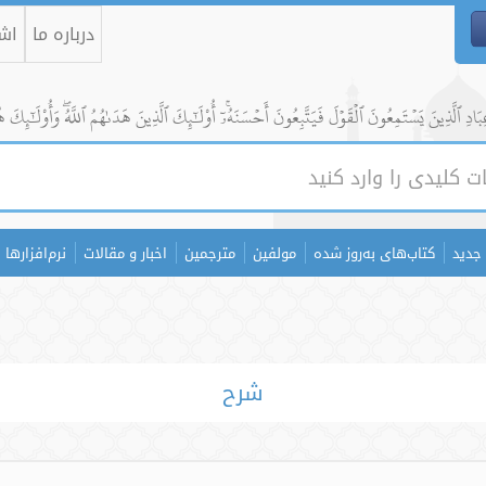
درباره ما
اشت
ادِ ٱلَّذِينَ يَسۡتَمِعُونَ ٱلۡقَوۡلَ فَيَتَّبِعُونَ أَحۡسَنَهُۥٓۚ أُوْلَٰٓئِكَ ٱلَّذِينَ هَدَىٰهُمُ ٱللَّهُۖ وَأُوْلَٰٓئِكَ ه
جدید
کتاب‌های به‌روز شده
مولفین
مترجمین
اخبار و مقالات
نرم‌افزارها
شرح