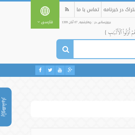
راک در خبرنامه
تماس با ما
فارسی
بروزرسانی در : چهارشنبه, 07 آبان 1399
ُمۡ أُوْلُواْ ٱلۡأَلۡبَٰبِ }
پژوهشیار