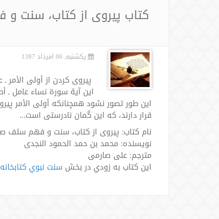
کتاب پیروی از کتاب، سنت و 
یکشنبه, 06 امرداد 1387
پیروی کردن از أولی الأمر ـ
این آیة سورة نساء عامل ـ أطی
این طور تصور نشود همچنانکه أولی الأمر پیروی
قرار دارند، که این گمان نادرستی است...
نام کتاب: پیروی از کتاب، سنت و فهم سلف صا
نویسنده: محمد بن حمد الحمود النجدی
مترجم: علی صارمی
اين كتاب به زودي در بخش
سنت نبوي كتابخان