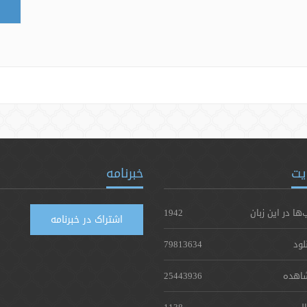
یت
خبرنامه
‌ها در این زبان
1942
اشتراک در خبرنامه
لود
79813634
اهده
25443936