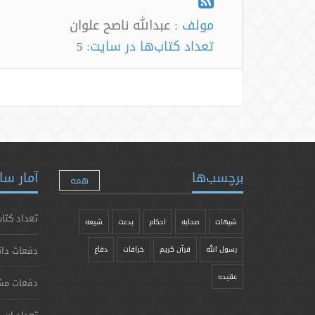
مولف :
عبدالله ناصح علوان
تعداد کتاب‌ها در سایت:
5
برچسب‌ها
آمار سا
همه
تعداد کتاب
شبهات
صحابه
احکام
بدعت
شیعه
دفعات دان
رسول الله
قرآن کریم
خرافات
دفاع
عقیده
دفعات مش