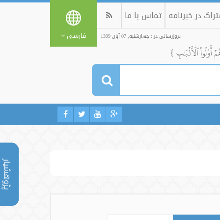
راک در خبرنامه
تماس با ما
فارسی
بروزرسانی در : چهارشنبه, 07 آبان 1399
ُمۡ أُوْلُواْ ٱلۡأَلۡبَٰبِ }
پژوهشیار