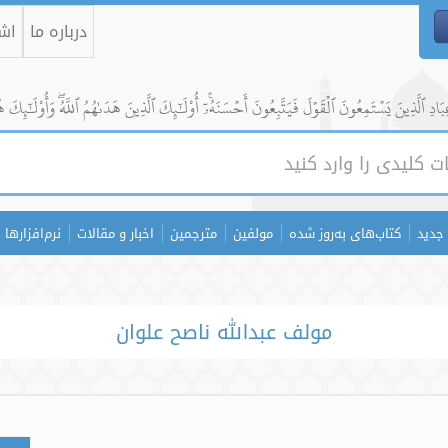
درباره ما
اشت
ادِ ٱلَّذِينَ يَسۡتَمِعُونَ ٱلۡقَوۡلَ فَيَتَّبِعُونَ أَحۡسَنَهُۥٓۚ أُوْلَٰٓئِكَ ٱلَّذِينَ هَدَىٰهُمُ ٱللَّهُۖ وَأُوْلَٰٓئِكَ ه
جدید
کتاب‌های به‌روز شده
مولفین
مترجمین
اخبار و مقالات
نرم‌افزارها
مولف عبدالله ناصح علوان