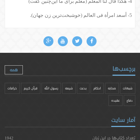
4- هکذا قال لنا المعلم (معلم برای ما این‌چنین گفت)
5- أسعد امرأة فی العالم (خوشبخت‌ترین زن جهان).
برچسب‌ها
همه
شبهات
صحابه
احکام
بدعت
شیعه
رسول الله
قرآن کریم
خرافات
دفاع
عقیده
آمار سایت
تعداد کتاب‌ها در این زبان
1942