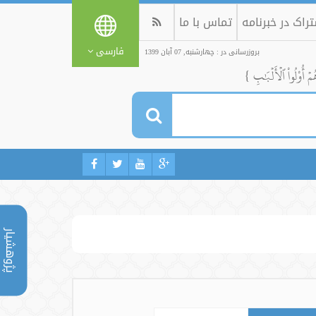
راک در خبرنامه
تماس با ما
فارسی
بروزرسانی در : چهارشنبه, 07 آبان 1399
ُمۡ أُوْلُواْ ٱلۡأَلۡبَٰبِ }
پژوهشیار