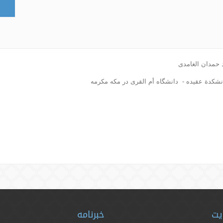
 حمدان الغامدی
نشکدة عقیده - دانشگاه أم القری در مكه مكرمه
یت
خبرنامه