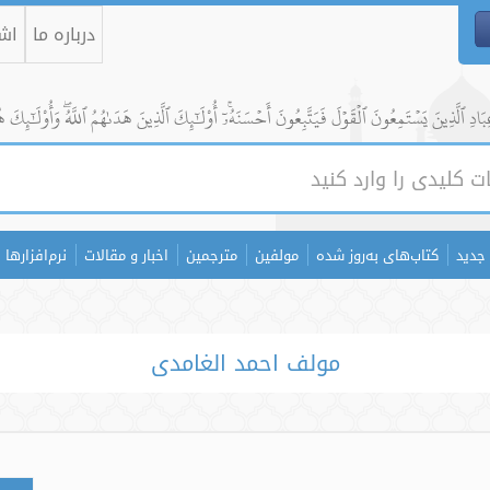
درباره ما
اشت
ادِ ٱلَّذِينَ يَسۡتَمِعُونَ ٱلۡقَوۡلَ فَيَتَّبِعُونَ أَحۡسَنَهُۥٓۚ أُوْلَٰٓئِكَ ٱلَّذِينَ هَدَىٰهُمُ ٱللَّهُۖ وَأُوْلَٰٓئِكَ ه
جدید
کتاب‌های به‌روز شده
مولفین
مترجمین
اخبار و مقالات
نرم‌افزارها
مولف احمد الغامدی