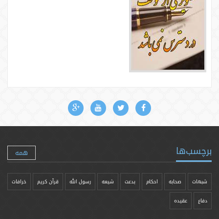
برچسب‌ها
همه
شبهات
صحابه
احکام
بدعت
شیعه
رسول الله
قرآن کریم
خرافات
دفاع
عقیده