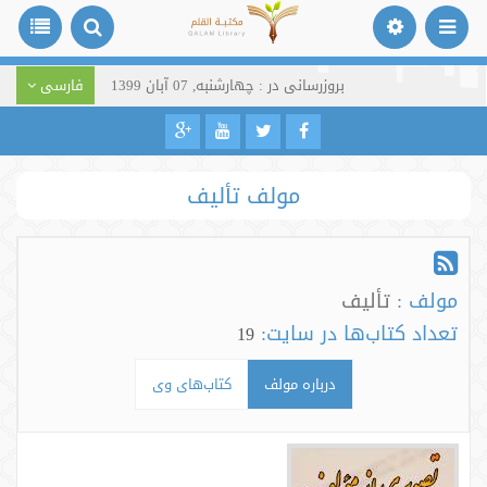
بروزرسانی در : چهارشنبه, 07 آبان 1399
فارسی
مولف تألیف
مولف :
تألیف
تعداد کتاب‌ها در سایت:
19
درباره مولف
کتاب‌های وی