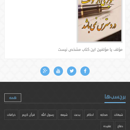
مؤلف يا مؤلفين اين كتاب مشخص نیست
برچسب‌ها
همه
شبهات
صحابه
احکام
بدعت
شیعه
رسول الله
قرآن کریم
خرافات
دفاع
عقیده