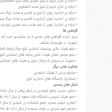
• اجازه ی قرآن کریم از شیخ القرای مصر شیخ المعصراوی
• اجازه ی قرآن کریم از شیخ محمد الطبلاوی
• اجازه ی احادیث نبوی از شیخ و قاضی و محدث بزرگ اسم
• اجازه ی احادیث نبوی از شیخ و قاضی و محدث بزرگ یمن
• اجازه ی احادیث نبوی از علم صاحب سند مغربی ابوخبزه
گواهی ها
شیخ دارنده گواهی های علمی از نزد مشایخی است که نز
عضویت در مؤسسات مختلف
• عضو هیئت عالی پیشرفت انسانی تابع مرکز رابطة العال
• عضو مجلس امنای هیئت عالی رسانه های اسلامی تابع م
• عضویت در بسیاری از مراکز دعوی و هیئت های اسلامی
فعالیت های دیگر
• مشاور برخی از هیئات اسلامی
• استادیار دانشگاه های داخل و خارج
شغل های رسمی
• خطیب مسجد جامع البواردی در شهر ریاض از سال 1426 هـ -2006 م تاکنون
• عضو هیئت تدریس دانشگاه ملک سعود از سال 1413 هـ- 1993 م تاکنون
• امام و خطیب مسجد جامع دانشکده ی امنیتی از سال 1413 ـ تا 1426 هـ (1993 -2006 م)
• مشاور امور شرعی در قوات مسلحه از سال 1412 هـ 1992 م