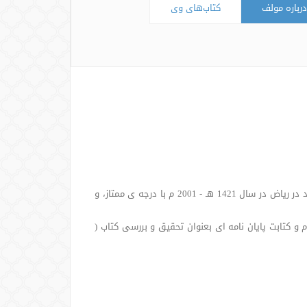
درباره مولف
کتاب‌های وی
• کسب ممدرک دکترای اصول دین در رشته عقیده و ادیان معاصر از دانشگاه اسلامی امام محمد بن سعود در ریاض در سال 1421 هـ - 2001 م با درجه ی ممتاز، و
سب مدرک فوق لیسانس عقیده و مذاهب معاصر از دانشگاه اسلامی محمد بن سعود در ریاض با درجه ممتاز در سال 1416 هـ - 1996 م و کتابت پایان نامه ای بعنوان تحقیق و بررسی کتاب (