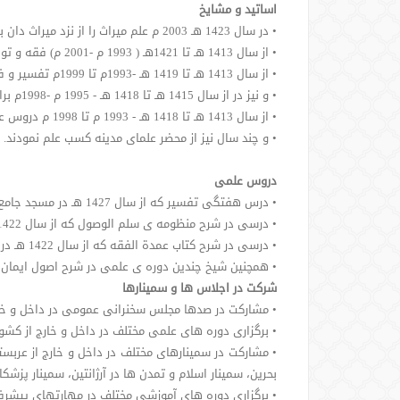
اساتید و مشایخ
• در سال 1423 هـ 2003 م علم میراث را از نزد میراث دان بزرگ دکتر عبدالکریم اللاحم فرا گرفتند
• از سال 1413 هـ تا 1421هـ ( 1993 م -2001 م) فقه و توحید و ادیان را نزد علامه دکتر عبدالله بن جبرین رحمه الله آموختند.
• از سال 1413 هـ تا 1419 هـ -1993م تا 1999م تفسیر و فقه را از علامه شیخ ابن باز رحمه الله فرا گرفتند.
• و نیز در از سال 1415 هـ تا 1418 هـ - 1995 م -1998م برای آموزش فقه نزد شیخ عبدالرحمن البراک زانوی تلمذ زدند.
• از سال 1413 هـ تا 1418 هـ - 1993 م تا 1998 م دروس عقیده را از شیخ عبدالله بن قعود فرا گرفتند.
• و چند سال نیز از محضر علمای مدینه کسب علم نمودند.
دروس علمی
• درس هفتگی تفسیر که از سال 1427 هـ در مسجد جامع الدخیل در شهر ریاض برگزار می شود و بین 400 تا 600 دانشجو درآن شرکت می کنند.
• درسی در شرح منظومه ی سلم الوصول که از سال 1422 هـ در مسجد جامع الحدیثی در شهر ریاض برگزار می شود.
• درسی در شرح کتاب عمدة الفقه که از سال 1422 هـ در مسجد جامع الدخیل در شهر ریاض برگزار می شد. و این دروس مؤقتا متوقف شده است.
• همچنین شیخ چندین دوره ی علمی در شرح اصول ایمان و 
شرکت در اجلاس ها و سمینارها
• مشارکت در صدها مجلس سخنرانی عمومی در داخل و خار
• برگزاری دوره های علمی مختلف در داخل و خارج از کشو
• مشارکت در سمینارهای مختلف در داخل و خارج از عربستا
بحرین، سمینار اسلام و تمدن ها در آرژانتین، سمینار پزشک
• برگزاری دوره های آموزشی مختلف در مهارتهای پیشرفت 