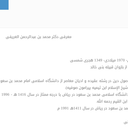
معرفی دکتر محمد بن عبدالرحمن العریفی
ز بازوان قبیله بنی خالد
شیخ الإسلام ابن تیمیه پیرامون صوفیه).
• ک
بن القیم رحمه الله.
در ریاض در سال 1411هـ 1991 م.
لی