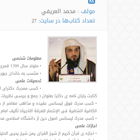
مولف :
محمد العريفي
تعداد کتاب‌ها در سایت:
27
معلومات شخصی
• متولد سال 1390 قمری- 1970 میلادی- 1349 هجری شمسی
• منتسب به خاندان جبور ا
تحصیلات علمی
کتابت پایان نامه ی دکترا بعنوان ( جمع و بررسی نظریات 
الکافیة الشافیة فی الإنتصار للفرقة الناجیة) تألیف امام ا
• کسب مدرک لیسانس اصول دین از دانشگاه اسلامی محمد بن سعود 
اجازات علمی
• اجازه ی قرآن کریم از شیخ القرای یمن شیخ یحیی الحلی