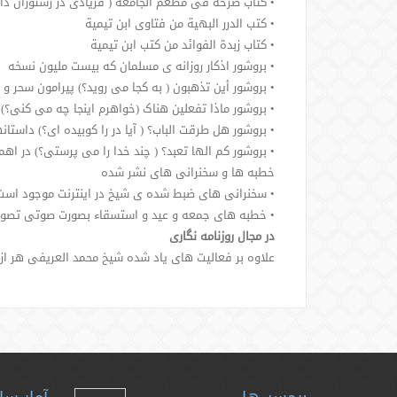
• کتاب صرخة فی مطعم الجامعة ( فریادی در رستوران دان
• کتب الدرر البهیة من فتاوی ابن تیمیة
• کتاب زبدة الفوائد من کتب ابن تیمیة
• بروشور اذکار روزانه ی مسلمان که بیست ملیون نسخه
• بروشور أین تذهبون ( به کجا می روید؟) پیرامون سحر
• بروشور ماذا تفعلین هناک (خواهرم اینجا چه می کنی؟
• بروشور هل طرقت الباب؟ ( آیا در را کوبیده ای؟) داستا
• بروشور کم الها تعبد؟ ( چند خدا را می پرستی؟) در اه
خطبه ها و سخنرانی های نشر شده
• سخنرانی های ضبط شده ی شیخ در اینترنت موجود است
• خطبه های جمعه و عید و استسقاء بصورت صوتی تصویر
در مجال روزنامه نگاری
علاوه بر فعالیت های یاد شده شیخ محمد العریفی هر از