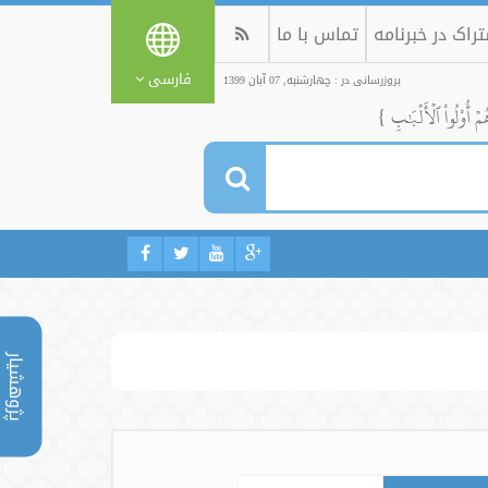
راک در خبرنامه
تماس با ما
فارسی
بروزرسانی در : چهارشنبه, 07 آبان 1399
ُمۡ أُوْلُواْ ٱلۡأَلۡبَٰبِ }
پژوهشیار