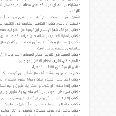
• مشارکت رسانه ای در شبکه های مختلف ( در ده سال اخی
تألیفات:
ایشان بیش از بیست عنوان کتاب به رشته ی تحریر در آو
• تحقیق و برسی کتاب ( الکافیة الشافیة فی الإنتصار لل
• کتاب ( موقف شیخ الإسلام ابن تیمیة من الصوفیه جمعا
• کتاب (نهایة العالم) در نشانه های قیامت که در 100 روز اول پس از چاپ کتاب بیش از 320 هزار نسخه ی آن بفروش رسید و گفتنی است این کتاب به زبان فارسی نیز ترجمه شده است.
کتابخانه ی عقیده موجود است.
• کتاب المفيد في تقريب أحكام المسافر ( سه چاپ از آ
• المفيد في تقريب أحكام الأذان ( دو چاپ)
• الدرر البهية في الألغاز الفقهية
• هل تبحث عن وظيفة ؟( آیا دنبال شغل می گردید؟ یک م
• کتاب ارکب معنا ( کشتی نجات ) چهار ملیون نسخه از ا
• کتاب إنها ملکة ( او شهبانو است) یک ملیون و نیم نسخ
• کتاب فی بطن الحوت ( در شکم ماهی) یک ملیون و نیم 
• کتاب إلا لیعبدون ( مگر برای اینکه او را بپرستید) ( شر
• کتاب رحلة إلی السماء ( سفری به آسمان) یک ملیون و 
• کتاب عاشق فی غرفة عملیات ( عاشقی در اتاق جراحی) پندهایی برای پزشکان و ب