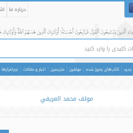
درباره ما
اشت
ادِ ٱلَّذِينَ يَسۡتَمِعُونَ ٱلۡقَوۡلَ فَيَتَّبِعُونَ أَحۡسَنَهُۥٓۚ أُوْلَٰٓئِكَ ٱلَّذِينَ هَدَىٰهُمُ ٱللَّهُۖ وَأُوْلَٰٓئِكَ ه
جدید
کتاب‌های به‌روز شده
مولفین
مترجمین
اخبار و مقالات
نرم‌افزارها
مولف محمد العريفي