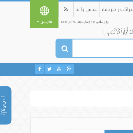
راک در خبرنامه
تماس با ما
فارسی
بروزرسانی در : چهارشنبه, 07 آبان 1399
ُمۡ أُوْلُواْ ٱلۡأَلۡبَٰبِ }
پژوهشیار