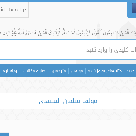
درباره ما
اشت
ادِ ٱلَّذِينَ يَسۡتَمِعُونَ ٱلۡقَوۡلَ فَيَتَّبِعُونَ أَحۡسَنَهُۥٓۚ أُوْلَٰٓئِكَ ٱلَّذِينَ هَدَىٰهُمُ ٱللَّهُۖ وَأُوْلَٰٓئِكَ ه
جدید
کتاب‌های به‌روز شده
مولفین
مترجمین
اخبار و مقالات
نرم‌افزارها
مولف سلمان السنیدی