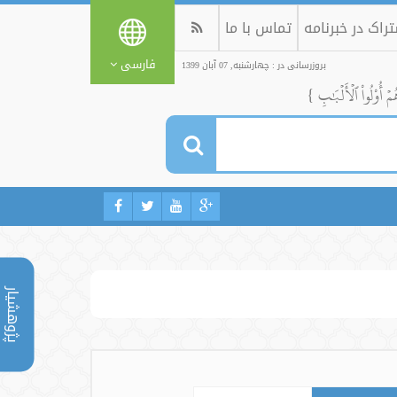
راک در خبرنامه
تماس با ما
فارسی
بروزرسانی در : چهارشنبه, 07 آبان 1399
ُمۡ أُوْلُواْ ٱلۡأَلۡبَٰبِ }
پژوهشیار