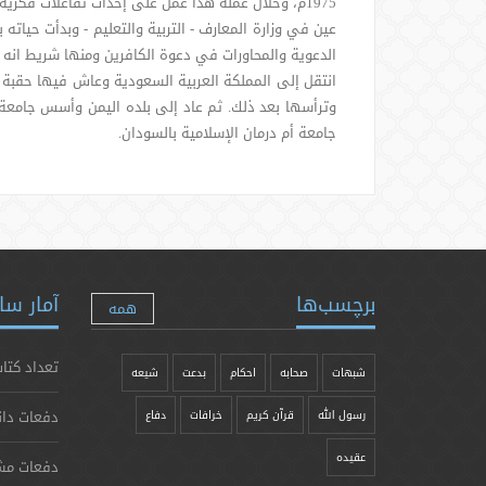
1975م، وخلال عمله هذا عمل على إحداث تفاعلات فكرية واسعة عبر استقدام عدد من كبار المفكرين العرب والمسلمين إلى اليمن، وقاد تنظيم الاخوان المسلمين في اليمن.
عين في وزارة المعارف - التربية والتعليم - وبدأت حيات
الدعوية والمحاورات في دعوة الكافرين ومنها شريط انه
انتقل إلى المملكة العربية السعودية وعاش فيها حقبة 
وترأسها بعد ذلك. ثم عاد إلى بلده اليمن وأسس جامعة ا
جامعة أم درمان الإسلامية بالسودان.
برچسب‌ها
آمار سا
همه
تعداد کتاب
شبهات
صحابه
احکام
بدعت
شیعه
دفعات دان
رسول الله
قرآن کریم
خرافات
دفاع
عقیده
دفعات مش