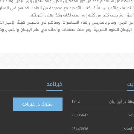
ه بالتصنيف والتدريس، فألف كتاب التوحيد مع مجموعة من العلماء كمنهج في المدار
 الحق، وترجمت كثير من كتبه إلى عدت لغات وكذا بعض أشرطته.
من الزمن، وقام بالتدريس وإلقاء المحاضرات، وساهم في تأسيس هيئة الإعجاز ال
لإيمان للعلوم الشرعية، وتواصلت مصنفاته وأبحاثه في علم الإيمان والإعجاز، 
یت
خبرنامه
‌ها در این زبان
1942
اشتراک در خبرنامه
لود
79805647
اهده
25443936