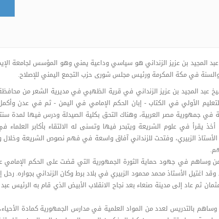
بد المجيد بن عزيز الزنداني هو سياسي وداعية يمني وهو المؤسس لجامعة الإيم
والسنة في مكة المكرمة ورئيس مجلس شورى حزب التجمع اليمني للإصلاح.
تعليم الأولي في الكتاب - إبان الحكم الإمامي في اليمن - ثم في عدن وأكمل 
ة في جمهورية مصر العربية، وهناك التحق بكلية الصيدلة ودرس فيها لمدة سنتي
 أخذ يقرأ في علوم الشريعة ويتبحر فيها وتسنى له الالتقاء بأكابر العلماء 
لأستاذ الزبيري، وفتحت للزنداني آفاق واسعة في فهم نصوص الشريعة وخلال و
هم.
. وقد اغتيل الأستاذ محمد محمود الزبيري في بلاد برط وكان الزنداني بجواره. رح
، وساهم بالتدريس لعدد من المواد العلمية في مدارس الجمهورية كمادة الأحياء، ثم