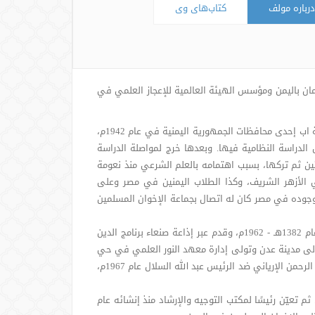
درباره مولف
کتاب‌های وی
ان باليمن ومؤسس الهيئة العالمية للإعجاز العلمي في
ولد الشيخ عبد المجيد بن عزيز الزنداني في قرية الظهبي في مديرية الشعر من محافظة اب إحدى محافظات الجمهورية اليمنية في عام 1942م،
الدراسة النظامية فيها. وبعدها خرج لمواصلة الدراسة
ن ثم تركها، بسبب اهتمامه بالعلم الشرعي منذ نعومة
في الأزهر الشريف، وكذا الطلاب اليمنين في مصر وعلى
جوده في مصر كان له اتصال بجماعة الإخوان المسلمين
عاد لليمن وساهم في جهود حماية الثورة الجمهورية التي قضت على الحكم الإمامي عام 1382هـ - 1962م، وقدم عبر إذاعة صنعاء برنامج الدين
ل إلى مدينة عدن وتولى إدارة معهد النور العلمي في حي
الشيخ عثمان ثم عاد إلى مدينة صنعاء بعد نجاح الانقلاب الأبيض الذي قام به الرئيس عبد الرحمن الإرياني ضد الرئيس عبد الله السلال عام 1967م،
 تعيّن رئيسًا لمكتب التوجيه والإرشاد منذ إنشائه عام